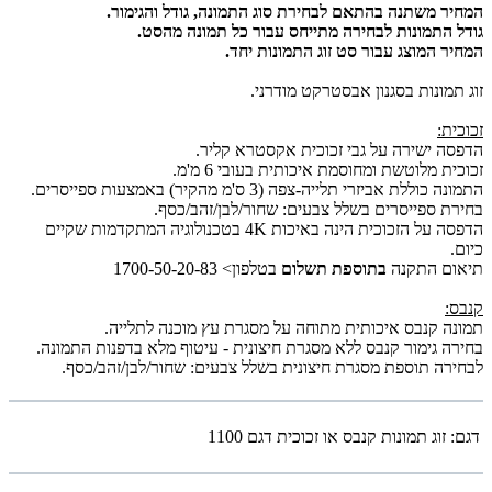
המחיר משתנה בהתאם לבחירת סוג התמונה, גודל והגימור.
גודל התמונות לבחירה מתייחס עבור כל תמונה מהסט.
המחיר המוצג עבור סט זוג התמונות יחד.
זוג תמונות בסגנון אבסטרקט מודרני.
זכוכית:
הדפסה ישירה על גבי זכוכית אקסטרא קליר.
זכוכית מלוטשת ומחוסמת איכותית בעובי 6 מ'מ.
התמונה כוללת אביזרי תלייה-צפה (3 ס'מ מהקיר) באמצעות ספייסרים.
בחירת ספייסרים בשלל צבעים: שחור/לבן/זהב/כסף.
הדפסה על הזכוכית הינה באיכות 4K בטכנולוגיה המתקדמות שקיים
כיום.
תיאום התקנה
בתוספת תשלום
בטלפון> 1700-50-20-83
קנבס:
תמונה קנבס איכותית מתוחה על מסגרת עץ מוכנה לתלייה.
בחירה גימור קנבס ללא מסגרת חיצונית - עיטוף מלא בדפנות התמונה.
לבחירה תוספת מסגרת חיצונית בשלל צבעים: שחור/לבן/זהב/כסף.
דגם:
זוג תמונות קנבס או זכוכית דגם 1100