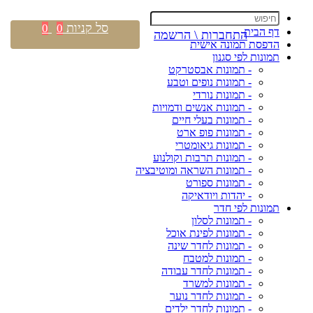
סל קניות
0
0
דף הבית
התחברות \ הרשמה
הדפסת תמונה אישית
תמונות לפי סגנון
- תמונות אבסטרקט
- תמונות נופים וטבע
- תמונות נורדי
- תמונות אנשים ודמויות
- תמונות בעלי חיים
- תמונות פופ ארט
- תמונות גיאומטרי
- תמונות תרבות וקולנוע
- תמונות השראה ומוטיבציה
- תמונות ספורט
- יהדות ויודאיקה
תמונות לפי חדר
- תמונות לסלון
- תמונות לפינת אוכל
- תמונות לחדר שינה
- תמונות למטבח
- תמונות לחדר עבודה
- תמונות למשרד
- תמונות לחדר נוער
- תמונות לחדר ילדים